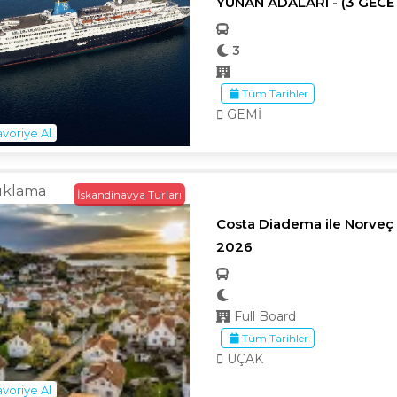
YUNAN ADALARI - (3 GECE 
3
Tüm Tarihler
GEMİ
voriye Al
ıklama
İskandinavya Turları
Costa Diadema ile Norveç 
2026
Full Board
Tüm Tarihler
UÇAK
voriye Al