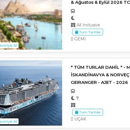
& Ağustos & Eylül 2026 T
All Inclusive
Tüm Tarihler
GEMİ
voriye Al
* TÜM TURLAR DAHİL * - M
İSKANDİNAVYA & NORVEÇ 
GEIRANGER - AJET - 2026
7
Tüm Tarihler
UÇAK
voriye Al