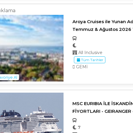
ıklama
Aroya Cruises ile Yunan Ad
Temmuz & Ağustos 2026
All Inclusive
Tüm Tarihler
GEMİ
voriye Al
MSC EURIBIA İLE İSKAND
FİYORTLARI - GEIRANGER -
7