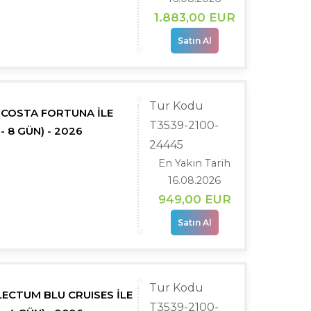
1.883
,00
EUR
Satın Al
Tur Kodu
- COSTA FORTUNA İLE
T3539-2100-
- 8 GÜN) - 2026
24445
En Yakın Tarih
16.08.2026
949
,00
EUR
Satın Al
Tur Kodu
ELECTUM BLU CRUISES İLE
T3539-2100-