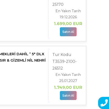
25170
En Yakın Tarih
19.12.2026
1.699
,00
EUR
Satın Al
EKLERİ DAHİL ” 5* DLX
Tur Kodu
ISIR & GİZEMLİ NİL NEHRİ
T3539-2100-
26512
En Yakın Tarih
25.01.2027
1.749
,00
EUR
Satın Al