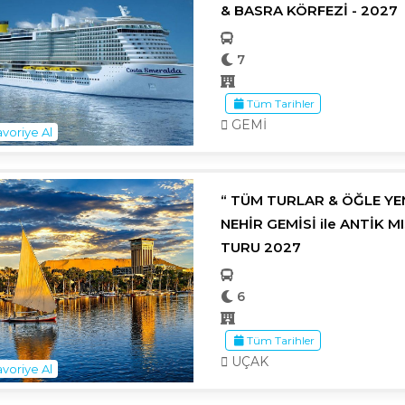
& BASRA KÖRFEZİ - 2027
7
Tüm Tarihler
GEMİ
voriye Al
“ TÜM TURLAR & ÖĞLE YEM
NEHİR GEMİSİ ile ANTİK M
TURU 2027
6
Tüm Tarihler
UÇAK
voriye Al