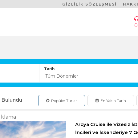
GİZLİLİK SÖZLEŞMESİ
HAKK
0
Tarih
 Bulundu
Popüler Turlar
En Yakın Tarih
ıklama
Aroya Cruise ile Vizesiz İs
İncileri ve İskenderiye 7