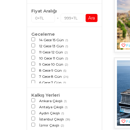
Fiyat Aralığı
-
Ara
Geceleme
14 Gece 15 Gün
(1)
Fa
12 Gece 13 Gün
(1)
11 Gece 12 Gün
(2)
10 Gece 11 Gün
(3)
9 Gece 10 Gün
(2)
8 Gece 9 Gün
(5)
7 Gece 8 Gün
(24)
6 Gece 7 Gün
(3)
4 Gece 5 Gün
(1)
Kalkış Yerleri
3 Gece 4 Gün
(2)
Ankara Çıkışlı
(1)
Antalya Çıkışlı
(1)
Aydın Çıkışlı
(1)
İstanbul Çıkışlı
(38)
Fa
İzmir Çıkışlı
(2)