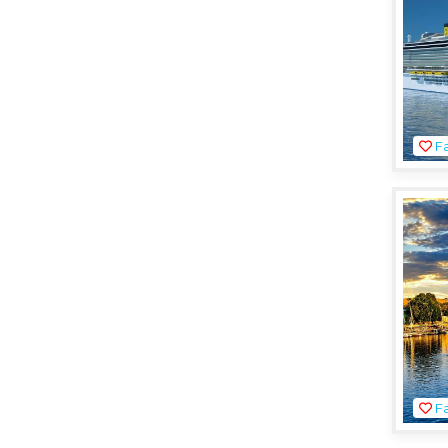
Fa
Fa