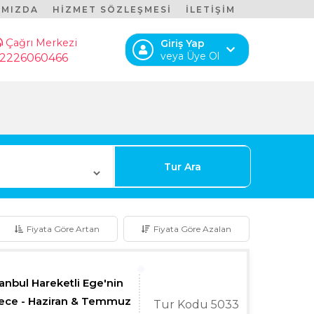
IMIZDA
HİZMET SÖZLEŞMESİ
İLETİŞİM
Çağrı Merkezi
Giriş Yap
veya Üye Ol
2226060466
Tur Ara
Fiyata Göre Artan
Fiyata Göre Azalan
tanbul Hareketli Ege'nin
 Gece - Haziran & Temmuz
Tur Kodu 5033