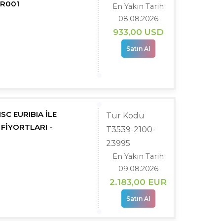
CR001
En Yakın Tarih
08.08.2026
933
,00
USD
Satın Al
SC EURIBIA İLE
Tur Kodu
FİYORTLARI -
T3539-2100-
23995
En Yakın Tarih
09.08.2026
2.183
,00
EUR
Satın Al