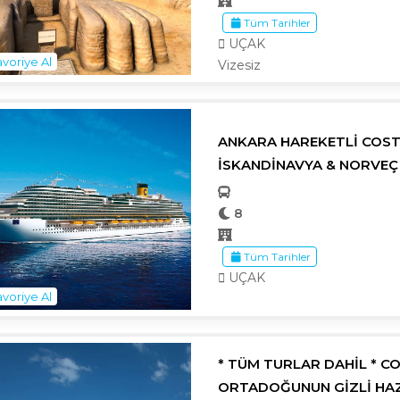
Tüm Tarihler
UÇAK
voriye Al
Vizesiz
ANKARA HAREKETLİ COST
İSKANDİNAVYA & NORVEÇ
8
Tüm Tarihler
UÇAK
voriye Al
* TÜM TURLAR DAHİL * C
ORTADOĞUNUN GİZLİ HAZ