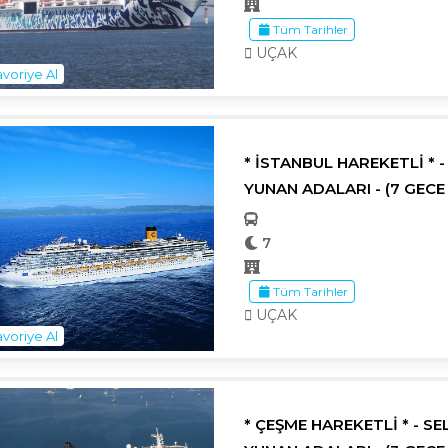
Tüm Tarihler
UÇAK
voriye Al
* İSTANBUL HAREKETLİ * 
YUNAN ADALARI - (7 GECE 
7
Tüm Tarihler
UÇAK
voriye Al
* ÇEŞME HAREKETLİ * - S