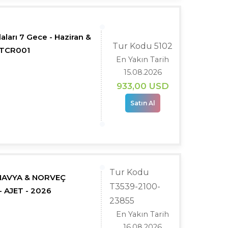
aları 7 Gece - Haziran &
Tur Kodu 5102
 TCR001
En Yakın Tarih
15.08.2026
933
,00
USD
Satın Al
Tur Kodu
İNAVYA & NORVEÇ
T3539-2100-
 AJET - 2026
23855
En Yakın Tarih
16.08.2026