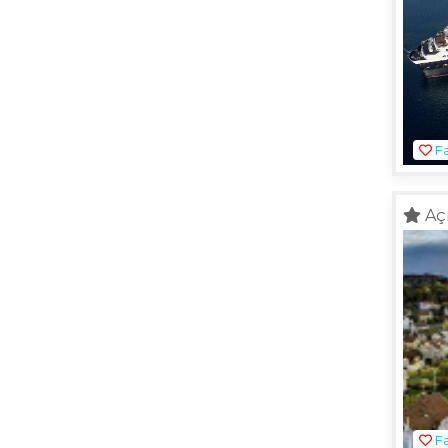
Fa
Aç
Fa