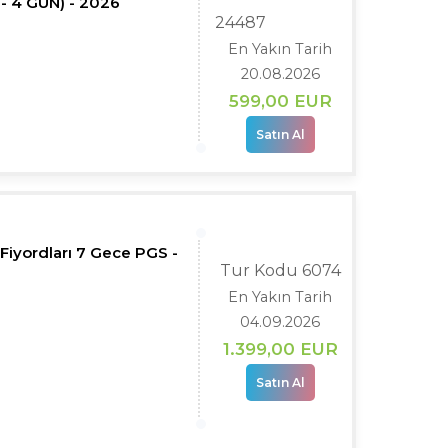
- 4 GÜN) - 2026
24487
En Yakın Tarih
20.08.2026
599
,00
EUR
Satın Al
Fiyordları 7 Gece PGS -
Tur Kodu 6074
En Yakın Tarih
04.09.2026
1.399
,00
EUR
Satın Al