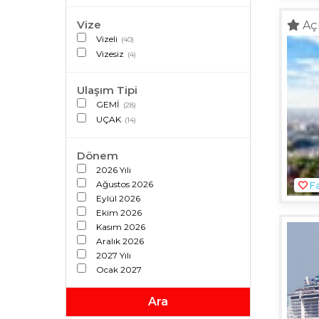
Vize
Aç
Vizeli
(40)
Vizesiz
(4)
Ulaşım Tipi
GEMİ
(28)
UÇAK
(14)
Dönem
2026 Yılı
Ağustos 2026
Fa
Eylül 2026
Ekim 2026
Kasım 2026
Aralık 2026
2027 Yılı
Ocak 2027
Şubat 2027
Mart 2027
Ara
Nisan 2027