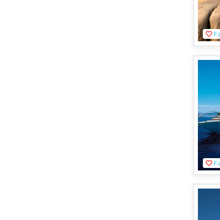
Fa
Fa