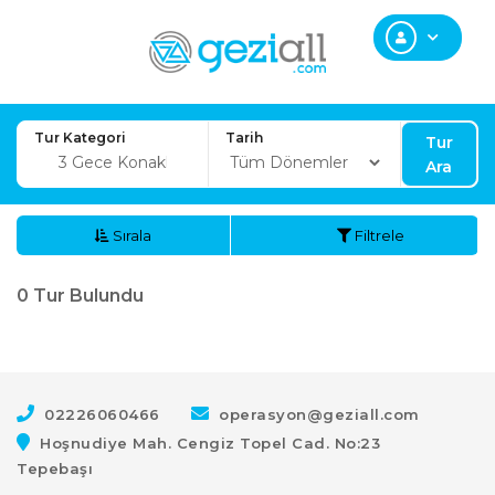
Tur Kategori
Tarih
Tur
Ara
Sırala
Filtrele
0
Tur Bulundu
02226060466
operasyon@geziall.com
Hoşnudiye Mah. Cengiz Topel Cad. No:23
Tepebaşı